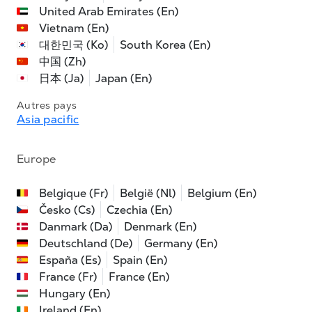
United Arab Emirates (En)
Vietnam (En)
대한민국 (Ko)
South Korea (En)
中国 (Zh)
日本 (Ja)
Japan (En)
Autres pays
Asia pacific
Europe
Belgique (Fr)
België (Nl)
Belgium (En)
Česko (Cs)
Czechia (En)
Danmark (Da)
Denmark (En)
Deutschland (De)
Germany (En)
España (Es)
Spain (En)
France (Fr)
France (En)
Hungary (En)
Ireland (En)