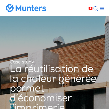
Case study
La réutilisation de
la chaleur générée
permet
d’économiser