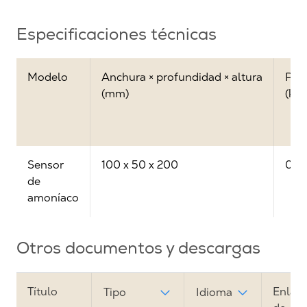
Especificaciones técnicas
Modelo
Anchura × profundidad × altura
Pes
(mm)
(kg)
Sensor
100 x 50 x 200
0.5
de
amoníaco
Otros documentos y descargas
Título
Enlac
Tipo
Idioma