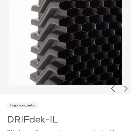
Previou
Ne
Flujo horizontal
DRIFdek-IL