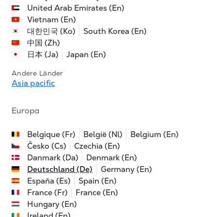
United Arab Emirates (En)
Vietnam (En)
대한민국 (Ko)
South Korea (En)
中国 (Zh)
日本 (Ja)
Japan (En)
Andere Länder
Asia pacific
Europa
Belgique (Fr)
België (Nl)
Belgium (En)
Česko (Cs)
Czechia (En)
Danmark (Da)
Denmark (En)
Deutschland (De)
Germany (En)
España (Es)
Spain (En)
France (Fr)
France (En)
Hungary (En)
Ireland (En)