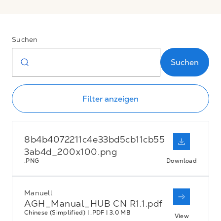
Suchen
Suchen
Filter anzeigen
8b4b4072211c4e33bd5cb11cb55
3ab4d_200x100.png
.PNG
Download
Manuell
AGH_Manual_HUB CN R1.1.pdf
Chinese (Simplified) | .PDF | 3.0 MB
View