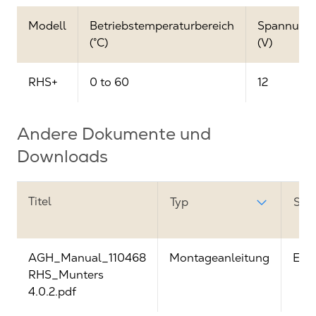
Modell
Betriebstemperaturbereich
Spannung
(°C)
(V)
RHS+
0 to 60
12
Andere Dokumente und
Downloads
Titel
Typ
Spr
AGH_Manual_110468
Montageanleitung
Engl
RHS_Munters
4.0.2.pdf