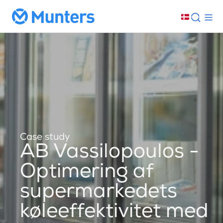
Case study
AB Vassilopoulos -
Optimering af
supermarkedets
køleeffektivitet med