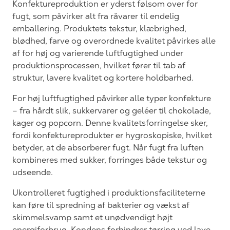
Konfektureproduktion er yderst følsom over for
fugt, som påvirker alt fra råvarer til endelig
emballering. Produktets tekstur, klæbrighed,
blødhed, farve og overordnede kvalitet påvirkes alle
af for høj og varierende luftfugtighed under
produktionsprocessen, hvilket fører til tab af
struktur, lavere kvalitet og kortere holdbarhed.
For høj luftfugtighed påvirker alle typer konfekture
– fra hårdt slik, sukkervarer og geléer til chokolade,
kager og popcorn. Denne kvalitetsforringelse sker,
fordi konfektureprodukter er hygroskopiske, hvilket
betyder, at de absorberer fugt. Når fugt fra luften
kombineres med sukker, forringes både tekstur og
udseende.
Ukontrolleret fugtighed i produktionsfaciliteterne
kan føre til spredning af bakterier og vækst af
skimmelsvamp samt et unødvendigt højt
energiforbrug. Kondens forhindrer tørring ved lave