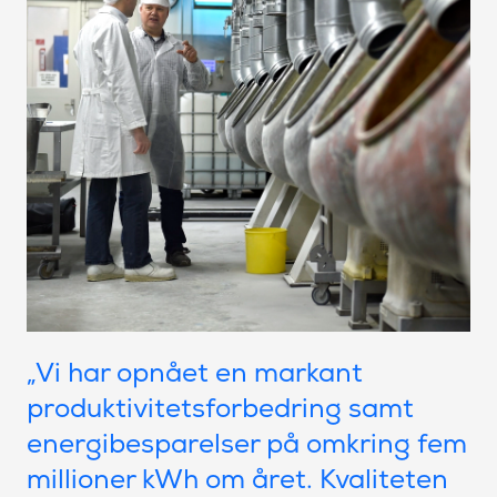
„Vi har opnået en markant
produktivitetsforbedring samt
energibesparelser på omkring fem
millioner kWh om året. Kvaliteten