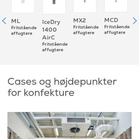
M
MCD
MX2
ML
IceDry
nde
A
Fritstående
Fritstående
Fritstående
1400
e
affugtere
affugtere
affugtere
AirC
Fritstående
affugtere
Cases og højdepunkter
for konfekture