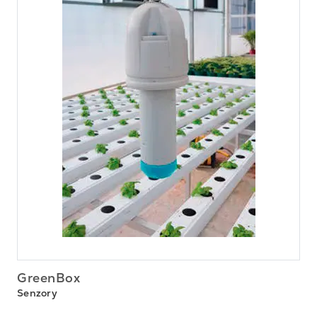
GreenBox
Senzory