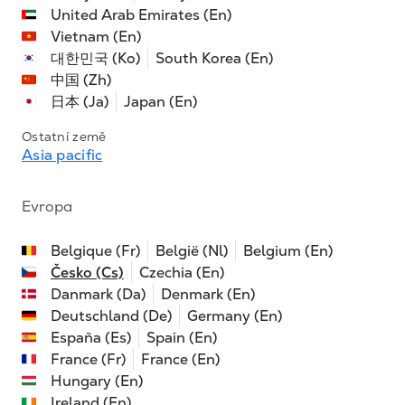
United Arab Emirates (En)
Vietnam (En)
대한민국 (Ko)
South Korea (En)
中国 (Zh)
日本 (Ja)
Japan (En)
Ostatní země
Asia pacific
Evropa
Belgique (Fr)
België (Nl)
Belgium (En)
Česko (Cs)
Czechia (En)
Danmark (Da)
Denmark (En)
Deutschland (De)
Germany (En)
España (Es)
Spain (En)
France (Fr)
France (En)
Hungary (En)
Ireland (En)