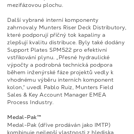
mezifázovou plochu.

Další vybrané interní komponenty 
zahrnovaly Munters Riser Deck Distributory, 
které podporují příčný tok kapaliny a 
zlepšují kvalitu distribuce. Byly také dodány 
Support Plates SPM522 pro efektivní 
vstřikování plynu. „Přesné hydraulické 
výpočty a podrobná technická podpora 
během inženýrské fáze projektů vedly k 
vhodnému výběru interních komponent 
kolon,“ uvedl Pablo Ruiz, Munters Field 
Sales & Key Account Manager EMEA 
Process Industry.

Medal-Pak™
Medal-Pak (dříve prodáván jako IMTP) 
kombinuje nejlepší vlastnosti z hlediska 