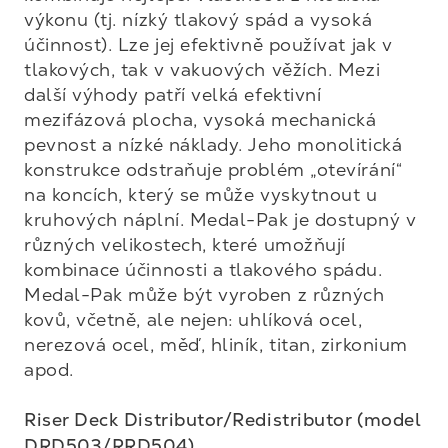
výkonu (tj. nízký tlakový spád a vysoká 
účinnost). Lze jej efektivně používat jak v 
tlakových, tak v vakuových věžích. Mezi 
další výhody patří velká efektivní 
mezifázová plocha, vysoká mechanická 
pevnost a nízké náklady. Jeho monolitická 
konstrukce odstraňuje problém „otevírání“ 
na koncích, který se může vyskytnout u 
kruhových náplní. Medal-Pak je dostupný v 
různých velikostech, které umožňují 
kombinace účinnosti a tlakového spádu. 
Medal-Pak může být vyroben z různých 
kovů, včetně, ale nejen: uhlíková ocel, 
nerezová ocel, měď, hliník, titan, zirkonium 
apod.

Riser Deck Distributor/Redistributor (model 
DRD503/RRD504)