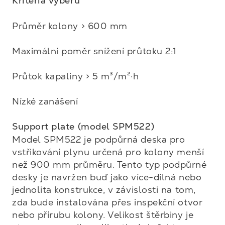
Kritéria výběru
Průměr kolony > 600 mm

Maximální poměr snížení průtoku 2:1

Průtok kapaliny > 5 m³/m²·h

Nízké zanášení

Support plate (model SPM522)
Model SPM522 je podpůrná deska pro 
vstřikování plynu určená pro kolony menší 
než 900 mm průměru. Tento typ podpůrné 
desky je navržen buď jako více-dílná nebo 
jednolita konstrukce, v závislosti na tom, 
zda bude instalována přes inspekční otvor 
nebo přírubu kolony. Velikost štěrbiny je 