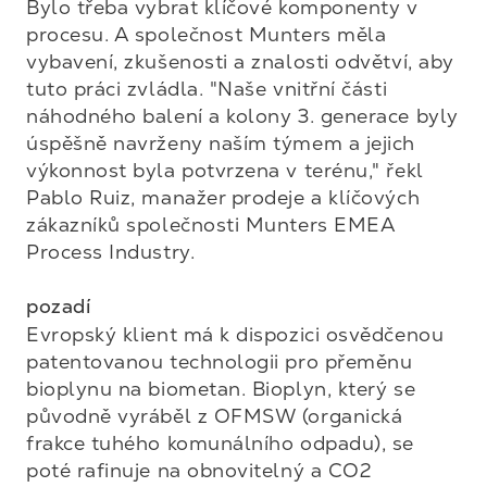
Bylo třeba vybrat klíčové komponenty v 
procesu. A společnost Munters měla 
vybavení, zkušenosti a znalosti odvětví, aby 
tuto práci zvládla. "Naše vnitřní části 
náhodného balení a kolony 3. generace byly 
úspěšně navrženy naším týmem a jejich 
výkonnost byla potvrzena v terénu," řekl 
Pablo Ruiz, manažer prodeje a klíčových 
zákazníků společnosti Munters EMEA 
Process Industry.

pozadí
Evropský klient má k dispozici osvědčenou 
patentovanou technologii pro přeměnu 
bioplynu na biometan. Bioplyn, který se 
původně vyráběl z OFMSW (organická 
frakce tuhého komunálního odpadu), se 
poté rafinuje na obnovitelný a CO2 