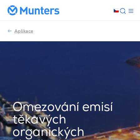
Aplikace
Omezování emisí
těkavých
organických