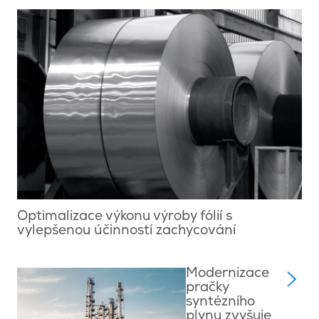
Optimalizace výkonu výroby fólií s
vylepšenou účinností zachycování
Modernizace
pračky
syntézního
plynu zvyšuje