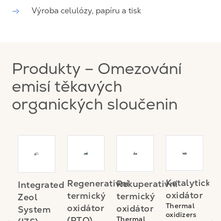
Výroba celulózy, papíru a tisk
Produkty – Omezování
emisí těkavých
organických sloučenin
ový
Z
Katalytický
Regenerativní
Rekuperativní
Integrated
vý
z
oxidátor
termický
termický
Zeol
m
j
Thermal
oxidátor
oxidátor
System
oxidizers
(
Thermal
(RTO)