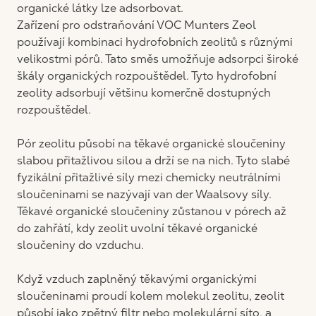
organické látky lze adsorbovat.
Zařízení pro odstraňování VOC Munters Zeol
používají kombinaci hydrofobních zeolitů s různými
velikostmi pórů. Tato směs umožňuje adsorpci široké
škály organických rozpouštědel. Tyto hydrofobní
zeolity adsorbují většinu komerčně dostupných
rozpouštědel.
Pór zeolitu působí na těkavé organické sloučeniny
slabou přitažlivou silou a drží se na nich. Tyto slabé
fyzikální přitažlivé síly mezi chemicky neutrálními
sloučeninami se nazývají van der Waalsovy síly.
Těkavé organické sloučeniny zůstanou v pórech až
do zahřátí, kdy zeolit uvolní těkavé organické
sloučeniny do vzduchu.
Když vzduch zaplněný těkavými organickými
sloučeninami proudí kolem molekul zeolitu, zeolit
působí jako zpětný filtr nebo molekulární síto, a