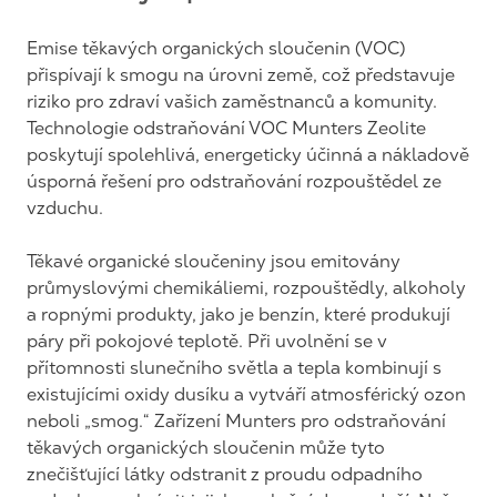
Emise těkavých organických sloučenin (VOC)
přispívají k smogu na úrovni země, což představuje
riziko pro zdraví vašich zaměstnanců a komunity.
Technologie odstraňování VOC Munters Zeolite
poskytují spolehlivá, energeticky účinná a nákladově
úsporná řešení pro odstraňování rozpouštědel ze
vzduchu.
Těkavé organické sloučeniny jsou emitovány
průmyslovými chemikáliemi, rozpouštědly, alkoholy
a ropnými produkty, jako je benzín, které produkují
páry při pokojové teplotě. Při uvolnění se v
přítomnosti slunečního světla a tepla kombinují s
existujícími oxidy dusíku a vytváří atmosférický ozon
neboli „smog.“ Zařízení Munters pro odstraňování
těkavých organických sloučenin může tyto
znečišťující látky odstranit z proudu odpadního