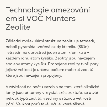
Technologie omezování
emisí VOC Munters
Zeolite
Základní molekulární struktura zeolitu je tetraedr,
neboli pyramida tvořená oxidy křemíku (SiOn).
Tetraedr má uprostřed jeden atom křemíku a v
každém rohu atom kyslíku. Zeolity jsou navzájem
spojeny atomy kyslíku. Propojené zeolity tvoří póry,
jejichž velikost je určena počtem molekul zeolitů,
které jsou navzájem propojeny.
V závislosti na počtu vazeb a na tom, které alkalické
ionty jsou přítomny v krystalické struktuře, se utváří
několik typů zeolitů, všechny s různou velikostí
pórů. Velikost pórů také určuje, které těkavé