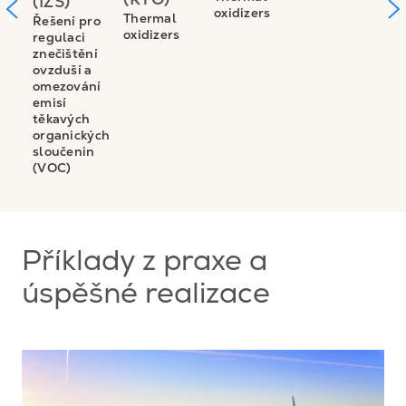
(IZS)
ro
Ř
oxidizers
Thermal
Řešení pro
r
oxidizers
regulaci
ní
z
znečištění
a
o
ovzduší a
ní
o
omezování
e
emisí
t
těkavých
ých
o
organických
n
s
sloučenin
(
(VOC)
Příklady z praxe a
úspěšné realizace