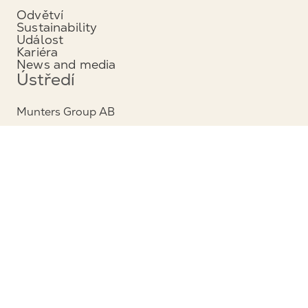
Odvětví
Sustainability
Událost
Kariéra
News and media
Ústředí
Munters Group AB
Borgarfjordsgatan 16
164 40 Kista, Sweden
Phone: +46 (0)8 626 63 00
View map
Kontakt
Kontakt
Služby a podpora