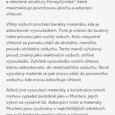
a otevřené struktury HoneyCombe®, která
maximalizuje povrchovou plochu a adsorpci
vlhkosti.
Vlhký vzduch prochází kanálky materiálu, kde je
adsorbován vysoušedlem. Poté je vrácen do budovy
nebo procesu jako suchý vzduch. Kolo nasycené
vlhkostí se pomalu otáčí do druhého, menšího
proudu ohřátého vzduchu. Tento menší výfukový
proud, známý jako reaktivační vzduch, ohřívá
vysoušedlo. Zahřáté vysoušedlo uvolní vlhkost,
kterou adsorbovalo, do reaktivačního vzduchu. Nově
vysušený materiál se pak znovu otáčí do procesního
vzduchu, kde znovu adsorbuje vlhkost.
Ačkoli jiné vysoušecí materiály a konstrukce rotorů
mohou vypadat podobně jako u Munters, jejich
výkon se výrazně liší. Adsorpční rotor a materiály
Munters jsou využívány v nejkritičtějších odvětvích
pro svůj bezkonkurenční výkon a účinnost.