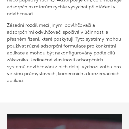
adsorpčním rotorům rychle vysychat při otáčení v
odvlhčovači.
Zásadní rozdíl mezi jinými odvlhčovači a
adsorpčními odvlhčovači spočívá v účinnosti a
přesném řízení, které poskytují. Tyto systémy mohou
používat různé adsorpční formulace pro konkrétní
aplikace a mohou být nakonfigurovány podle cílů
zákazníka. Jedinečné vlastnosti adsorpčních
systémů odvlhčování z nich dělají výchozí volbu pro
většinu průmyslových, komerčních a konzervačních
aplikací.