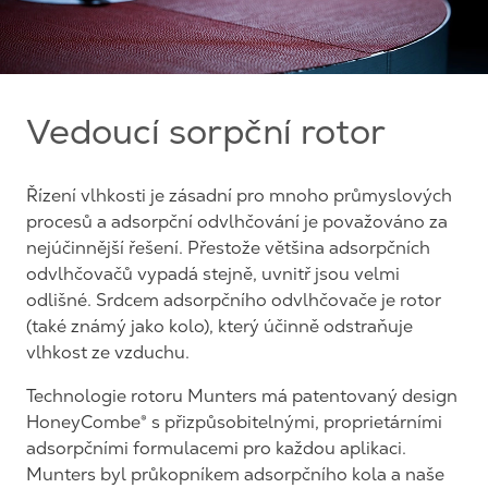
Vedoucí sorpční rotor
Řízení vlhkosti je zásadní pro mnoho průmyslových
procesů a adsorpční odvlhčování je považováno za
nejúčinnější řešení. Přestože většina adsorpčních
odvlhčovačů vypadá stejně, uvnitř jsou velmi
odlišné. Srdcem adsorpčního odvlhčovače je rotor
(také známý jako kolo), který účinně odstraňuje
vlhkost ze vzduchu.
Technologie rotoru Munters má patentovaný design
HoneyCombe® s přizpůsobitelnými, proprietárními
adsorpčními formulacemi pro každou aplikaci.
Munters byl průkopníkem adsorpčního kola a naše