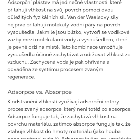
Adsorpční plástev má jedinečné vlastnosti, které
přitahují vlhkost na svůj povrch pomocí dvou
důležitých fyzikálních sil. Van der Waalsovy síly
nejprve přitahují molekuly vodní páry na povrch
vysoušedla. Jakmile jsou blízko, vytvoří se vodíkové
vazby mezi molekulami vody a vysoušedlem, které
je pevně drží na místě. Tato kombinace umožňuje
vysoušedlu účinně zachytávat a udržovat vlhkost ze
vzduchu. Zachycená voda je pak ohřívána a
odváděna ze systému procesem zvaným
regenerace.
Adsorpce vs. Absorpce
K odstranění vlhkosti využívají adsorpční rotory
proces zvaný adsorpce, který není totéž co absorpce.
Adsorpce funguje tak, že zachytává vlhkost na
povrchu materiálu, zatímco absorpce funguje tak, že
vtahuje vlhkost do hmoty materiálu (jako houba
nebo papírový ručník). Adsorpce je tím, co umožňuje